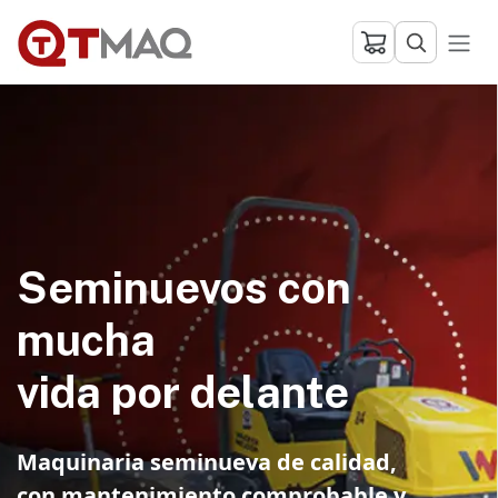
Ir al contenido
Seminuevos con
mucha
vida por delante
Maquinaria seminueva de calidad,
con mantenimiento comprobable y